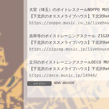
e
y
i
n
L
l
t
大宮（埼玉）のボイトレスクールNOPPO MUSI
i
【下北沢のオススメライブハウス】下北沢Re
n
k
https://noppo-music.co.jp/liveho
吉祥寺のボイストレーニングスクール ZIGZAG 
【下北沢のオススメライブハウス】下北沢Re
https://zigzag-music.jp/livehous
立川のボイストレーニングスクールDECO MUSI
【下北沢のオススメライブハウス】下北沢Re
https://deco-music.jp/14944/
NEWS ARCHIVE
カテゴリー