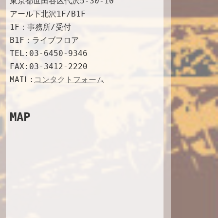
東京都世田谷区代沢5-30-10
l
アール下北沢1F/B1F
1F：事務所/受付
B1F：ライブフロア
TEL:03-6450-9346
FAX:03-3412-2220
MAIL:
コンタクトフォーム
MAP