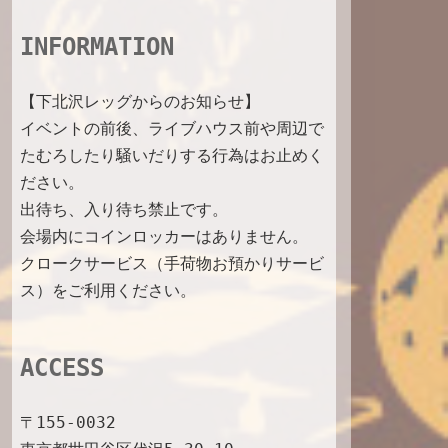
c
s
o
u
INFORMATION
e
t
g
T
【下北沢レッグからのお知らせ】
b
a
l
u
イベントの前後、ライブハウス前や周辺で
たむろしたり騒いだりする行為はお止めく
o
g
e
b
ださい。
o
r
M
e
出待ち、入り待ち禁止です。
k
a
a
C
会場内にコインロッカーはありません。
クロークサービス（手荷物お預かりサービ
m
p
h
ス）をご利用ください。
s
a
n
ACCESS
n
〒155-0032
e