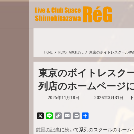
コ
ナ
ン
ビ
テ
ゲ
ン
ー
ツ
シ
へ
ョ
ス
ン
キ
に
ッ
移
HOME
NEWS ARCHIVE
東京のボイトレスクールWAC
プ
動
東京のボイトレスクールWA
列店のホームページ
最
2025年11月18日
2026年3月31日
下
終
更
新
X
L
C
E
P
共
日
i
o
m
r
有
時
n
p
a
i
前回の記事
に続いて系列のスクールのホーム
: