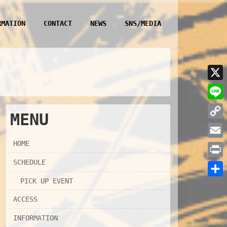
RMATION
CONTACT
NEWS
SNS/MEDIA
X
L
MENU
i
C
n
o
HOME
E
e
p
m
SCHEDULE
P
y
a
r
PICK UP EVENT
共
L
i
i
有
ACCESS
i
l
n
n
INFORMATION
t