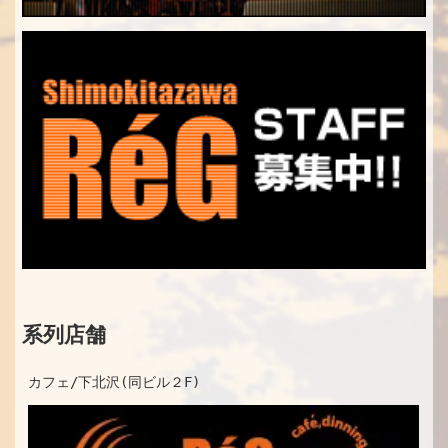
系列店舗
カフェ/下北沢(同ビル２F)