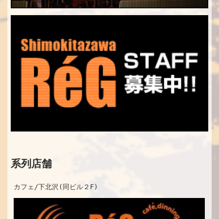
系列店舗
カフェ/下北沢(同ビル２F)