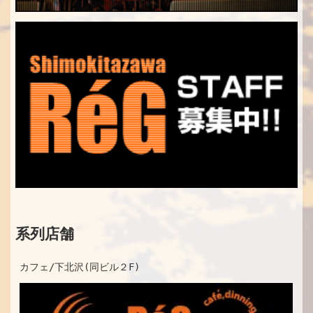
系列店舗
カフェ/下北沢(同ビル２F)