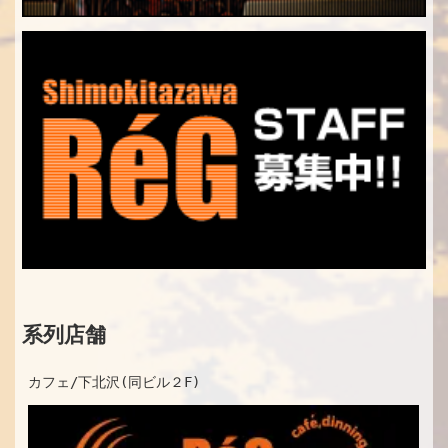
系列店舗
カフェ/下北沢(同ビル２F)