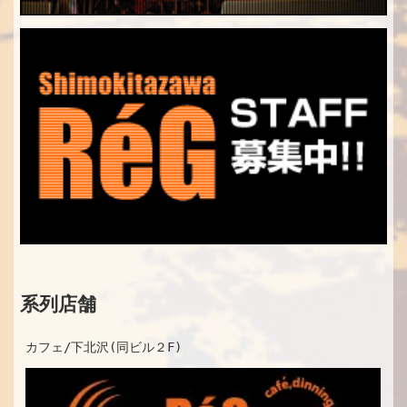
系列店舗
カフェ/下北沢(同ビル２F)