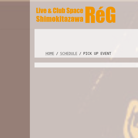
コ
ナ
ン
ビ
テ
ゲ
ン
ー
ツ
シ
へ
ョ
ス
ン
キ
に
HOME
SCHEDULE
PICK UP EVENT
ッ
移
プ
動