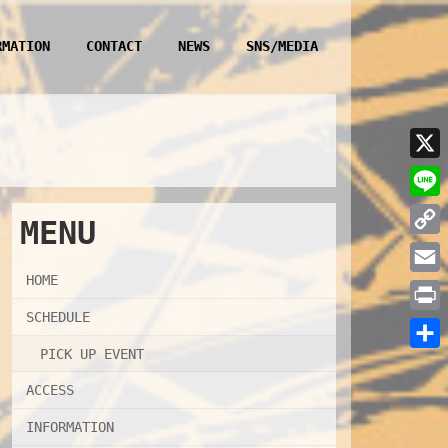
RMATION
CONTACT
NEWS
SNS/MEDIA
X
L
MENU
i
C
n
o
HOME
E
e
p
m
SCHEDULE
P
y
a
r
PICK UP EVENT
共
L
i
i
ACCESS
有
i
l
n
INFORMATION
n
t