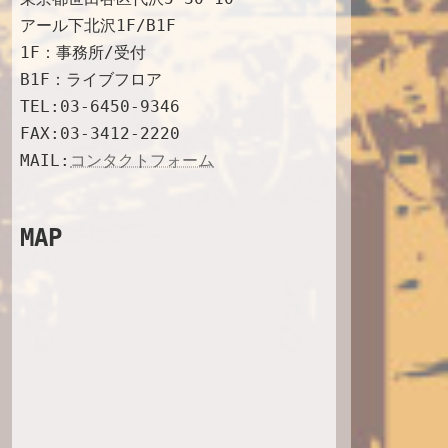
l
アール下北沢1F/B1F
1F：事務所/受付
B1F：ライブフロア
TEL:03-6450-9346
FAX:03-3412-2220
MAIL:
コンタクトフォーム
MAP