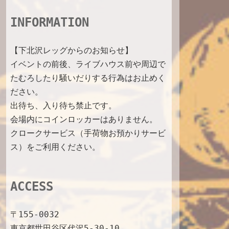
c
s
o
u
INFORMATION
e
t
g
T
【下北沢レッグからのお知らせ】
b
a
l
u
イベントの前後、ライブハウス前や周辺で
たむろしたり騒いだりする行為はお止めく
o
g
e
b
ださい。
o
r
M
e
出待ち、入り待ち禁止です。
k
a
a
C
会場内にコインロッカーはありません。
クロークサービス（手荷物お預かりサービ
m
p
h
ス）をご利用ください。
s
a
n
ACCESS
n
〒155-0032
e
東京都世田谷区代沢5-30-10